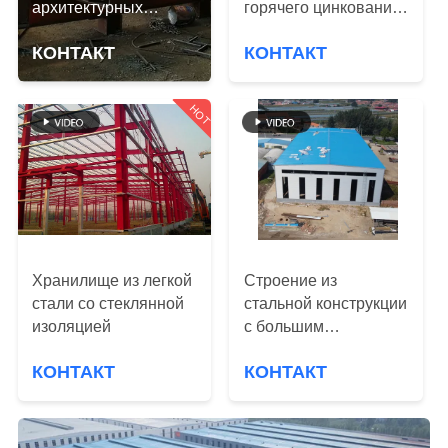
НАС
архитектурных
горячего цинкования,
конструкций из стали
двутавровое сечение
КОНТАКТ
КОНТАКТ
ПУТЕШЕСТВИЕ
ФАБРИКИ
HOT
ПРОВЕРКА
КАЧЕСТВА
СВЯЖИТЕСЬ
Хранилище из легкой
Строение из
МЫ
стали со стеклянной
стальной конструкции
изоляцией
с большим
протяженностью H
НОВОСТИ
КОНТАКТ
КОНТАКТ
секции для
промышленного
РЕШЕНИЕ
использования