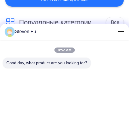
Популярные категории
Все
Steven Fu
стальная структура
Мастерская
склад
стальной структуры
8:52 AM
Good day, what product are you looking for?
конструкция
Изготовление
стальной структуры
стальной структуры
Полуфабрикат
Здания стали ПЭБ
здания железного
каркаса
структурные
ангар стальной
стальные лучи
структуры