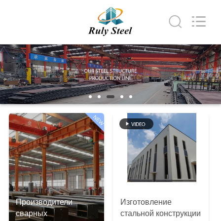
Qingdao
Ruly
Steel
Engineering
Co.,Ltd.
All
Rights
Reserved.
ДОМ
ПРОДУКТЫ
РОЛИКИ
NEW
VR
-
ШОУ
Производители
Изготовление
О
сварных
стальной конструкции