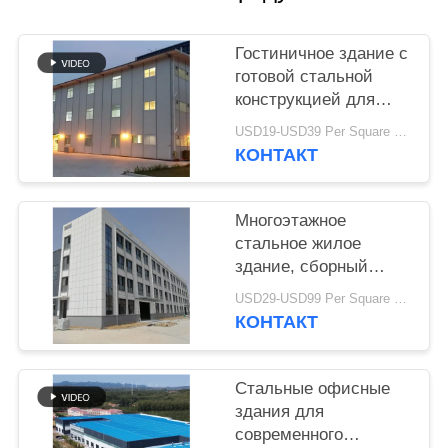
НЕДОСТАТКА
Гостиничное здание с
BLOG
готовой стальной
конструкцией для
размещения на
SITEMAP
USD19-USD39 Per Square Meter MOQ:200 square meters
курортах
КОНТАКТ
PRIVACY
Многоэтажное
POLICY
стальное жилое
здание, сборный
каркас,
USD29-USD99 Per Square Meter MOQ:200 квадратных метров
теплоизолированная
КОНТАКТ
стеновая панель
Стальные офисные
здания для
современного