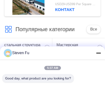
бизнеса Экономично
USD29-USD99 Per Square Meter MOQ:200 квадратных метров
эффективные
КОНТАКТ
Специально
построенные быстрые
сборки
Популярные категории
Все
стальная структура
Мастерская
склад
стальной структуры
Steven Fu
конструкция
Изготовление
5:37 AM
стальной структуры
стальной структуры
Good day, what product are you looking for?
Полуфабрикат
Здания стали ПЭБ
здания железного
каркаса