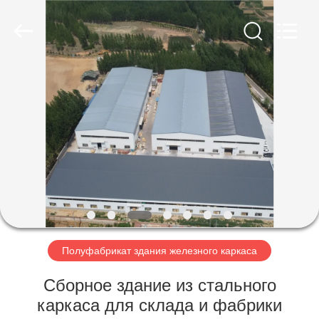
Qingdao
Ruly
Steel
Engineering
Co.,Ltd.
All
Rights
Reserved.
ДОМ
ПРОДУКТЫ
РОЛИКИ
VR
-
ШОУ
Полуфабрикат здания железного каркаса
Сборное здание из стального
О
каркаса для склада и фабрики