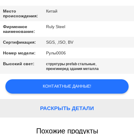
НАС
Место
Китай
происхождения:
ПУТЕШЕСТВИЕ
Фирменное
Ruly Steel
ФАБРИКИ
наименование:
Сертификация:
SGS, ,ISO, BV
ПРОВЕРКА
Номер модели:
Рулы0006
КАЧЕСТВА
Высокий свет:
,
структуры prefab стальные
пренгинеред здания металла
СВЯЖИТЕСЬ
МЫ
КОНТАКТНЫЕ ДАННЫЕ!
НОВОСТИ
РАСКРЫТЬ ДЕТАЛИ
РЕШЕНИЕ
Похожие продукты