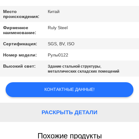
НАС
Место
Китай
происхождения:
ПУТЕШЕСТВИЕ
Фирменное
Ruly Steel
ФАБРИКИ
наименование:
Сертификация:
SGS, BV, ISO
ПРОВЕРКА
Номер модели:
Рулы0122
КАЧЕСТВА
Высокий свет:
,
Здание стальной структуры
металлических складских помещений
СВЯЖИТЕСЬ
МЫ
КОНТАКТНЫЕ ДАННЫЕ!
НОВОСТИ
РАСКРЫТЬ ДЕТАЛИ
РЕШЕНИЕ
Похожие продукты