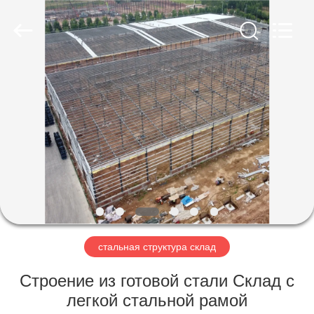
Qingdao
Ruly
Steel
Engineering
Co.,Ltd.
All
Rights
Reserved.
ДОМ
ПРОДУКТЫ
РОЛИКИ
VR
-
ШОУ
стальная структура склад
Строение из готовой стали Склад с
О
легкой стальной рамой