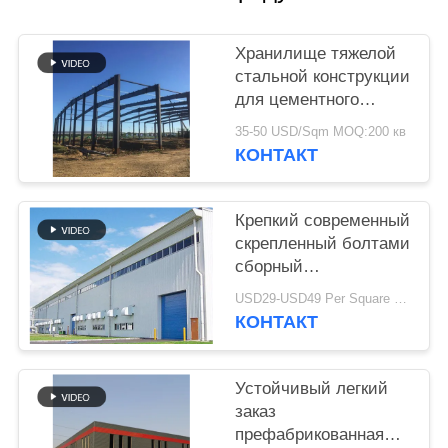
НЕДОСТАТКА
Хранилище тяжелой
BLOG
стальной конструкции
для цементного
завода
SITEMAP
35-50 USD/Sqm MOQ:200 кв
КОНТАКТ
PRIVACY
Крепкий современный
POLICY
скрепленный болтами
сборный
промышленный склад
USD29-USD49 Per Square Meter MOQ:200 квадратных метров
стальной конструкции
КОНТАКТ
для фабрики
Устойчивый легкий
заказ
префабрикованная