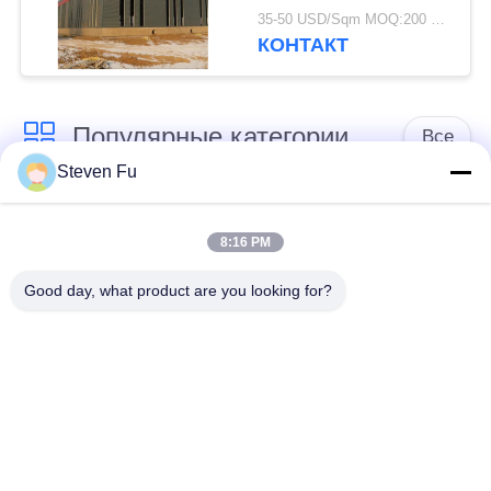
оцинкованная
35-50 USD/Sqm MOQ:200 квадратных метров
стальная конструкция
КОНТАКТ
склад для хранения
Популярные категории
Все
Steven Fu
стальная структура
Мастерская
склад
стальной структуры
8:16 PM
Good day, what product are you looking for?
конструкция
Изготовление
стальной структуры
стальной структуры
Полуфабрикат
Здания стали ПЭБ
здания железного
каркаса