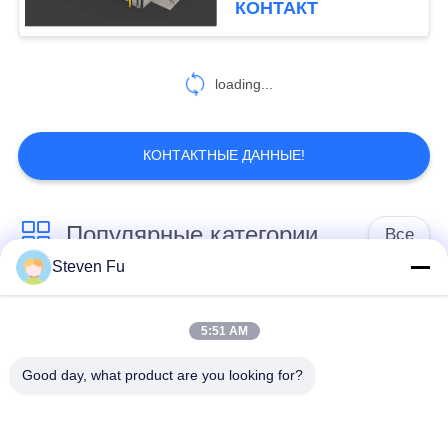
КОНТАКТ
118
Промышленные
loading...
здания стали
КОНТАКТНЫЕ ДАННЫЕ!
Популярные категории
Все
14
Steven Fu
Архитектурноакустиче
стальная структура
Мастерская
структурная сталь
склад
стальной структуры
5:51 AM
Good day, what product are you looking for?
конструкция
Изготовление
стальной структуры
стальной структуры