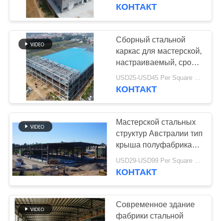
НАС
КОНТАКТ
ПУТЕШЕСТВИЕ
Сборный стальной
78
ФАБРИКИ
каркас для мастерской,
конструкция
настраиваемый, срок
службы 50 лет
ПРОВЕРКА
стальной
USD25-USD45 Per Square Meter MOQ:200 квадратных метров
КОНТАКТ
КАЧЕСТВА
структуры
Мастерской стальных
СВЯЖИТЕСЬ
структур Австралии тип
МЫ
крыша полуфабрикат
42
современный
USD29-USD99 Per Square Meter MOQ:500 квадратных метров
Изготовление
ферменной
КОНТАКТ
НОВОСТИ
конструкции
стальной
РЕШЕНИЕ
Современное здание
структуры
фабрики стальной