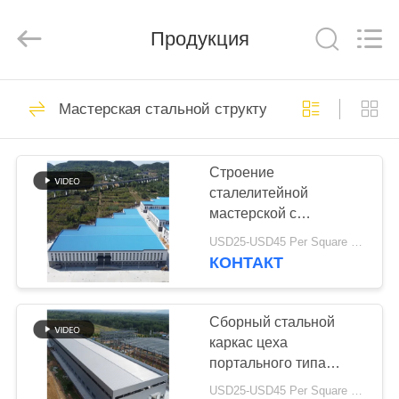
Qingdao
Ruly
Steel
Engineering
Продукция
Co.,Ltd.
All
Rights
Reserved.
ДОМ
320
Мастерская стальной структуры
стальная структура
ПРОДУКТЫ
склад
Строение
сталелитейной
РОЛИКИ
мастерской с
оцинкованным
USD25-USD45 Per Square Meter MOQ:200 квадратных метров
портальным каркасом
VR
КОНТАКТ
175
-
Мастерская
ШОУ
Сборный стальной
каркас цеха
стальной
портального типа
О
Q235B Q355B
структуры
USD25-USD45 Per Square Meter MOQ:200 квадратных метров