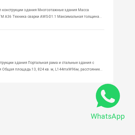
п конструкции здания Многоэтажные здания Масса
ASTM A36 Техника сварки AWS-D1.1 Максимальная толщина
TEKLA; чертежи изготовления; чертежи установки
струкции здания Портальная рама и стальные здания с
 Общая площадь:13, 824 кв. м, L144mxW96м, расстояние
и 320 тонн Область действия 1.рисунки проекта;модель 3D
WhatsApp