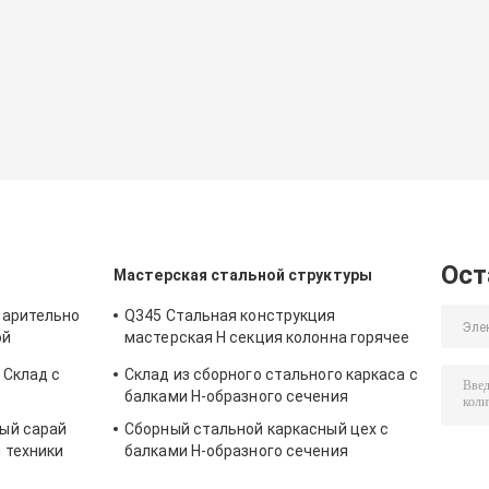
Ост
Мастерская стальной структуры
варительно
Q345 Стальная конструкция
ой
мастерская H секция колонна горячее
погружение оцинкованный
 Склад с
Склад из сборного стального каркаса с
балками Н-образного сечения
ый сарай
Сборный стальной каркасный цех с
 техники
балками Н-образного сечения