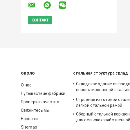
около
стальная структура склад
Складское здание из пред
О нас
спроектированной стальн
Путешествие фабрики
конструкции Q235B Q355B
Строение из готовой стали
Проверка качества
легкой стальной рамой
Свяжитесь мы
Сборный стальной каркасн
Новости
для сельскохозяйственной
Q235B Q355B
Sitemap