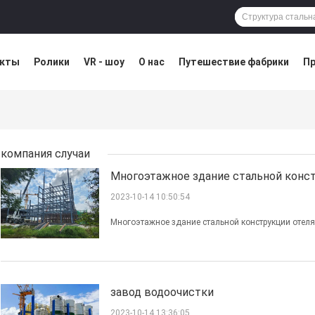
укты
Ролики
VR - шоу
О нас
Путешествие фабрики
Пр
остатка
Blog
компания случаи
Многоэтажное здание стальной конст
2023-10-14 10:50:54
Многоэтажное здание стальной конструкции отеля
завод водоочистки
2023-10-14 13:36:05