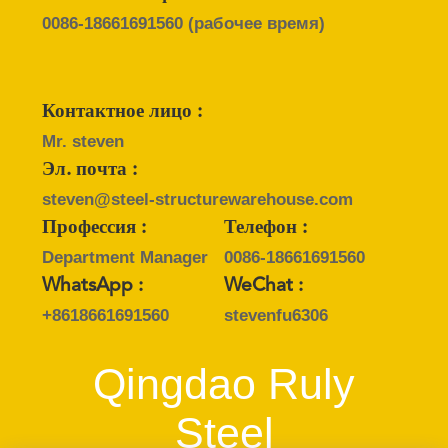
НЕДОСТАТКА
0086-18661691560
(рабочее время)
BLOG
Контактное лицо :
КАРТА
Mr. steven
САЙТА
Эл. почта :
steven@steel-structurewarehouse.com
PRIVACY
Профессия :
Телефон :
POLICY
Department Manager
0086-18661691560
WhatsApp :
WeChat :
+8618661691560
stevenfu6306
Qingdao Ruly
Steel