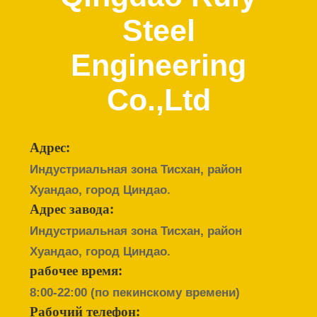
НАС
Steel
ПУТЕШЕСТВИЕ
Engineering
ФАБРИКИ
Co.,Ltd
ПРОВЕРКА
КАЧЕСТВА
Адрес:
Индустриальная зона Тисхан, район
СВЯЖИТЕСЬ
Хуандао, город Циндао.
МЫ
Адрес завода:
Индустриальная зона Тисхан, район
НОВОСТИ
Хуандао, город Циндао.
рабочее время:
8:00-22:00 (по пекинскому времени)
РЕШЕНИЕ
Рабочий телефон: