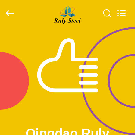
Qingdao
Ruly
Steel
Engineering
Co.,Ltd.
All
Rights
Reserved.
ДОМ
ПРОДУКТЫ
РОЛИКИ
VR
-
ШОУ
О
Qingdao Ruly