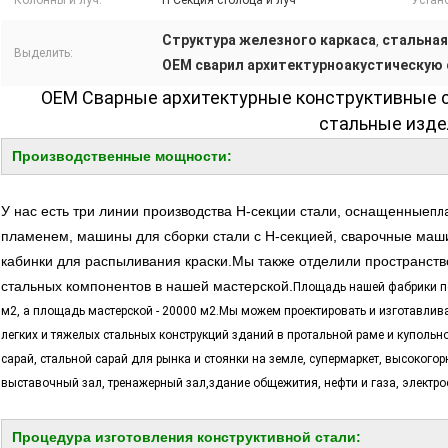
Колонны и луч:
H Секция столбца и луч
Устан
Структура железного каркаса
стальная
,
Выделить:
OEM сварил архитектурноакустическую 
OEM Сварные архитектурные конструктивные с
стальные изде
Производственные мощности:
У нас есть три линии производства H-секции стали, оснащенные
пл
пламенем, машины для сборки стали с H-секцией, сварочные маш
кабинки для распыливания краски.Мы также отделили пространств
стальных компонентов в нашей мастерской.
Площадь нашей фабрики по
м2, а площадь мастерской - 20000 м2.Мы можем проектировать и изготавли
легких и тяжелых стальных конструкций зданий в протальной раме и купольной
сарай, стальной сарай для рынка и стоянки на земле, супермаркет, высокого
выставочный зал, тренажерный зал,здание общежития, нефти и газа, электрос
Процедура изготовления конструктивной стали: