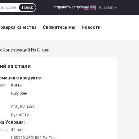
Отправить запрос
Поиск
|
Russian
оверка качества
Свяжитесь мы
Новости
х Конструкций Из Стали
ий из стали
мация о продукте:
ния:
Китай
Ruly Steel
SGS, BV, AWS
Рулы0012
ка Условия:
каза:
30 тонн
USD900-USD1500 Per Ton