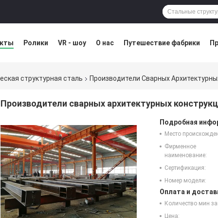
укты
Ролики
VR - шоу
О нас
Путешествие фабрики
Пр
остатка
Blog
еская структурная сталь
Производители Сварных Архитектурны
Производители сварных архитектурных конструкц
Подробная инфор
Место происхожде
Фирменное
наименование:
Сертификация:
Номер модели:
Оплата и достав
Количество мин за
Цена: