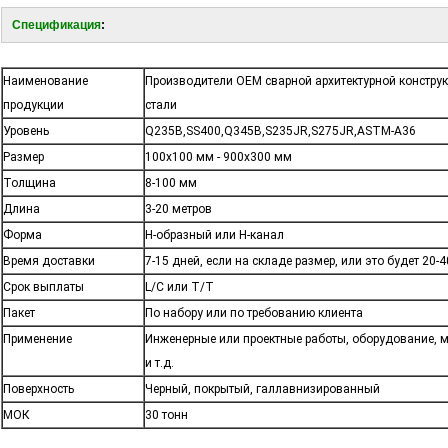
Спецификация
:
Наименование
Производители OEM сварной архитектурной конструк
продукции
стали
Уровень
Q235B,SS400,Q345B,S235JR,S275JR,ASTM-A36
Размер
100х100 мм - 900х300 мм
Толщина
8-100 мм
Длина
3-20 метров
Форма
H-образный или H-канал
Время доставки
7-15 дней, если на складе размер, или это будет 20
Срок выплаты
L/C или T/T
Пакет
По набору или по требованию клиента
Применение
Инженерные или проектные работы, оборудование, 
и т.д.
Поверхность
Черный, покрытый, галлавнизированный
МОК
30 тонн