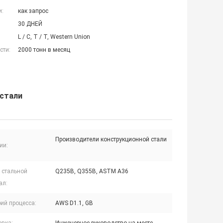
и:
как запрос
30 ДНЕЙ
L / C, T / T, Western Union
сти:
2000 тонн в месяц
 стали
Производители конструкционной стали
ии:
 стальной
Q235B, Q355B, ASTM A36
ал:
ий процесса:
AWS D1.1, GB