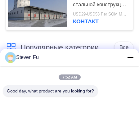
стальной конструкции
H-образного сечения
USD29-USD53 Per SQM MOQ:500 квадратных метров
Q355
КОНТАКТ
Популярные категории
Все
Steven Fu
стальная структура
Мастерская
склад
стальной структуры
7:52 AM
Good day, what product are you looking for?
конструкция
Изготовление
стальной структуры
стальной структуры
Полуфабрикат
Здания стали ПЭБ
здания железного
каркаса