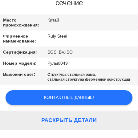
НАС
сечение
ПУТЕШЕСТВИЕ
Место
Китай
происхождения:
ФАБРИКИ
Фирменное
Ruly Steel
наименование:
ПРОВЕРКА
Сертификация:
SGS, BV,ISO
КАЧЕСТВА
Номер модели:
Рулы0049
Высокий свет:
,
Структура стальная рама
СВЯЖИТЕСЬ
стальная структура ферменной конструкции
МЫ
КОНТАКТНЫЕ ДАННЫЕ!
НОВОСТИ
РАСКРЫТЬ ДЕТАЛИ
РЕШЕНИЕ