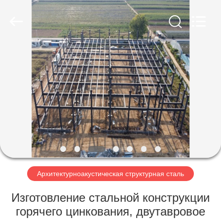
Qingdao
Ruly
Steel
Engineering
Co.,Ltd.
All
Rights
Reserved.
ДОМ
ПРОДУКТЫ
РОЛИКИ
VR
-
ШОУ
Архитектурноакустическая структурная сталь
Изготовление стальной конструкции
О
горячего цинкования, двутавровое