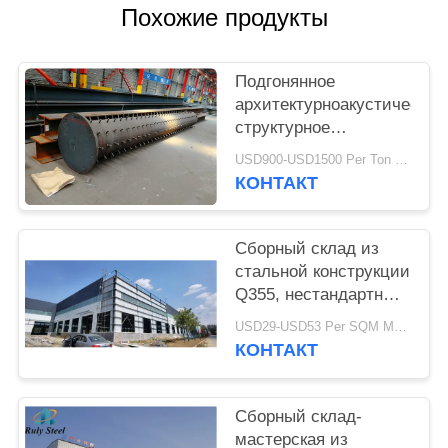
НЕДОСТАТКА
Похожие продукты
BLOG
Подгонянное
архитектурноакустическое
SITEMAP
структурное
изготовление
USD900-USD1500 Per Ton MOQ:50 тонн
металла формы
КОНТАКТ
PRIVACY
стальной фабрики
особенное
POLICY
Сборный склад из
стальной конструкции
Q355, нестандартный
размер, срок службы
USD29-USD53 Per SQM MOQ:500 квадратных метров
50 лет
КОНТАКТ
Сборный склад-
мастерская из