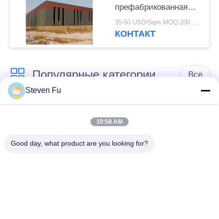
префабрикованная
оцинкованная
35-50 USD/Sqm MOQ:200 квадратных метров
стальная конструкция
КОНТАКТ
склад для хранения
Популярные категории
Все
Steven Fu
стальная структура
Мастерская
склад
стальной структуры
10:58 AM
Good day, what product are you looking for?
конструкция
Изготовление
стальной структуры
стальной структуры
Полуфабрикат
Здания стали ПЭБ
здания железного
каркаса