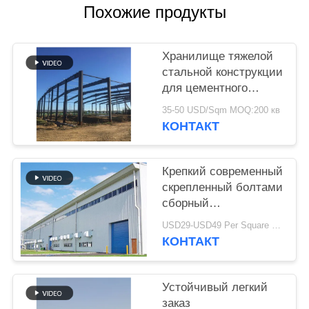
НЕДОСТАТКА
Похожие продукты
BLOG
Хранилище тяжелой
стальной конструкции
SITEMAP
для цементного
завода
35-50 USD/Sqm MOQ:200 кв
КОНТАКТ
PRIVACY
POLICY
Крепкий современный
скрепленный болтами
сборный
промышленный склад
USD29-USD49 Per Square Meter MOQ:200 квадратных метров
стальной конструкции
КОНТАКТ
для фабрики
Устойчивый легкий
заказ