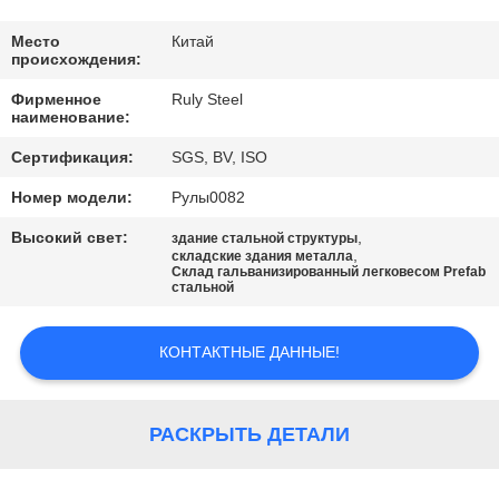
НАС
Место
Китай
происхождения:
ПУТЕШЕСТВИЕ
Фирменное
Ruly Steel
ФАБРИКИ
наименование:
Сертификация:
SGS, BV, ISO
ПРОВЕРКА
Номер модели:
Рулы0082
КАЧЕСТВА
Высокий свет:
,
здание стальной структуры
,
складские здания металла
Склад гальванизированный легковесом Prefab
СВЯЖИТЕСЬ
стальной
МЫ
КОНТАКТНЫЕ ДАННЫЕ!
НОВОСТИ
РАСКРЫТЬ ДЕТАЛИ
РЕШЕНИЕ