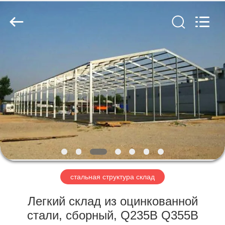
Qingdao
Ruly
Steel
Engineering
Co.,Ltd.
All
Rights
Reserved.
ДОМ
ПРОДУКТЫ
РОЛИКИ
VR
-
ШОУ
стальная структура склад
Легкий склад из оцинкованной
О
стали, сборный, Q235B Q355B