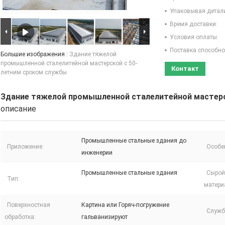
Упаковывая детал
Время доставки:
Условия оплаты:
Поставка способно
Большие изображения :
Здание тяжелой
промышленной сталелитейной мастерской с 50-
Контакт
летним сроком службы
Здание тяжелой промышленной сталелитейной мастерс
описание
Промышленные стальные здания до
Приложение:
Особе
инженерии
Промышленные стальные здания
Сырой
Тип:
матери
Поверхностная
Картина или Горяч-погружение
Служб
обработка:
гальванизируют