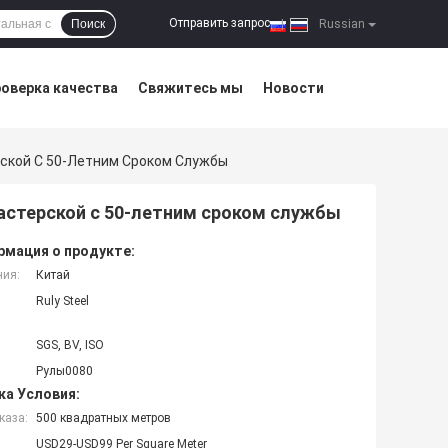
Отправить запрос
Поиск
|
Russian
оверка качества
Свяжитесь мы
Новости
ской С 50-Летним Сроком Службы
стерской с 50-летним сроком службы
мация о продукте:
ния:
Китай
Ruly Steel
SGS, BV, ISO
Рулы0080
ка Условия:
каза:
500 квадратных метров
USD29-USD99 Per Square Meter