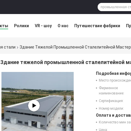
укты
Ролики
VR - шоу
О нас
Путешествие фабрики
Пр
остатка
Blog
я стали
Здание Тяжелой Промышленной Сталелитейной Мастер
Здание тяжелой промышленной сталелитейной ма
Подробная инфор
Место происхожде
Фирменное
наименование:
Сертификация:
Номер модели:
Оплата и достав
Количество мин за
Цена: