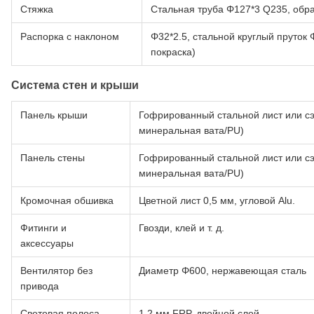
Стяжка
Стальная труба Φ127*3 Q235, обра
Распорка с наклоном
Φ32*2.5, стальной круглый пруток 
покраска)
Система стен и крыши
Панель крыши
Гофрированный стальной лист или сэ
минеральная вата/PU)
Панель стены
Гофрированный стальной лист или сэ
минеральная вата/PU)
Кромочная обшивка
Цветной лист 0,5 мм, угловой Alu.
Фитинги и
Гвозди, клей и т. д.
аксессуары
Вентилятор без
Диаметр Φ600, нержавеющая сталь
привода
Световая полоса
1,2 мм FRP, двойной слой