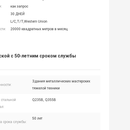
и:
как запрос
30 ДНЕЙ
L/C,T/T,Western Union
сти:
20000 квадратных метров в месяц
кой с 50-летним сроком службы
Здания металлических мастерских
нности:
тяжелой техники
 стальной
Q235B, Q355B
ал:
50 лет
а срока службы: