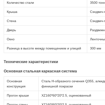
Количество стали
3500 тон
Крыша
Сэндвич-
Стена
Сэндвич-
Дверь
Раздвижн
Окно
Ленточны
Разница в высоте между помещением и улицей
300 мм
Технические характеристики
Основная стальная каркасная система
Основная
Сталь H-образного сечения Q355, алкидн
конструкция
финишной покраски
Прогон крыши
XZ160*60*20*2.5, оцинкованный
Прогон стены
XZ160*60*20*2.5, оцинкованный