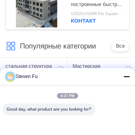
построенные быстрые
сборки стальных
USD29-USD99 Per Square Meter MOQ:200 квадратных метров
офисных зданий для
КОНТАКТ
современных
предприятий
Популярные категории
Все
стальная структура
Мастерская
склад
стальной структуры
Steven Fu
конструкция
Изготовление
6:27 PM
стальной структуры
стальной структуры
Good day, what product are you looking for?
Полуфабрикат
Здания стали ПЭБ
здания железного
каркаса