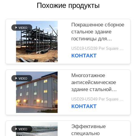
НЕДОСТАТКА
Похожие продукты
BLOG
Покрашенное сборное
стальное здание
SITEMAP
гостиницы для
курортных проектов
USD19-USD39 Per Square Meter MOQ:200 квадратных метров
КОНТАКТ
PRIVACY
POLICY
Многоэтажное
антисейсмическое
здание стальной
гостиницы
USD29-USD49 Per Square Meter MOQ:200 квадратных метров
КОНТАКТ
Эффективные
специально