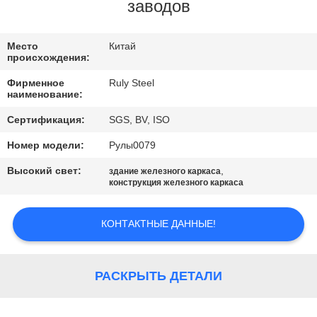
НАС
заводов
ПУТЕШЕСТВИЕ
Место
Китай
происхождения:
ФАБРИКИ
Фирменное
Ruly Steel
наименование:
ПРОВЕРКА
Сертификация:
SGS, BV, ISO
КАЧЕСТВА
Номер модели:
Рулы0079
Высокий свет:
,
здание железного каркаса
СВЯЖИТЕСЬ
конструкция железного каркаса
МЫ
КОНТАКТНЫЕ ДАННЫЕ!
НОВОСТИ
РАСКРЫТЬ ДЕТАЛИ
РЕШЕНИЕ