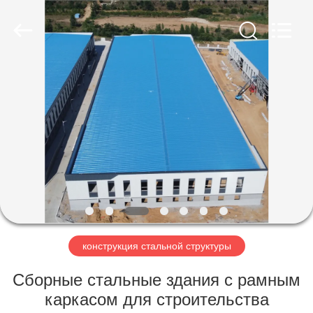
Qingdao
Ruly
Steel
Engineering
Co.,Ltd.
All
Rights
Reserved.
ДОМ
ПРОДУКТЫ
РОЛИКИ
VR
-
ШОУ
конструкция стальной структуры
Сборные стальные здания с рамным
О
каркасом для строительства