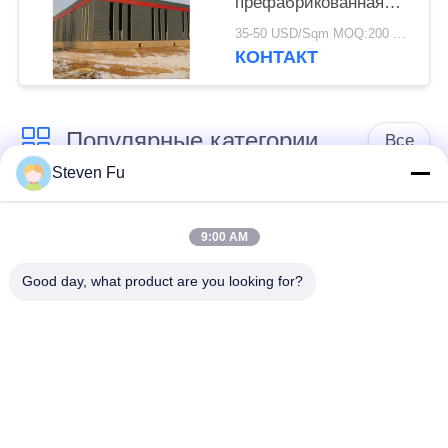
префабрикованная
оцинкованная
35-50 USD/Sqm MOQ:200 квадратных метров
стальная конструкция
КОНТАКТ
склад для хранения
Популярные категории
Все
Steven Fu
стальная структура
Мастерская
склад
стальной структуры
9:00 AM
Good day, what product are you looking for?
конструкция
Изготовление
стальной структуры
стальной структуры
Полуфабрикат
Здания стали ПЭБ
здания железного
каркаса