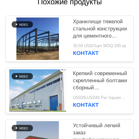
НЕДОСТАТКА
Похожие продукты
BLOG
Хранилище тяжелой
стальной конструкции
для цементного
SITEMAP
завода
35-50 USD/Sqm MOQ:200 кв
КОНТАКТ
PRIVACY
POLICY
Крепкий современный
скрепленный болтами
сборный
промышленный склад
USD29-USD49 Per Square Meter MOQ:200 квадратных метров
стальной конструкции
КОНТАКТ
для фабрики
Устойчивый легкий
заказ