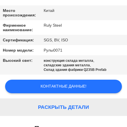
НАС
Место
Китай
происхождения:
ПУТЕШЕСТВИЕ
Фирменное
Ruly Steel
ФАБРИКИ
наименование:
Сертификация:
SGS, BV, ISO
ПРОВЕРКА
Номер модели:
Рулы0071
КАЧЕСТВА
Высокий свет:
,
конструкция склада металла
,
складские здания металла
Склад здания фабрики Q235B Prefab
СВЯЖИТЕСЬ
МЫ
КОНТАКТНЫЕ ДАННЫЕ!
НОВОСТИ
РАСКРЫТЬ ДЕТАЛИ
РЕШЕНИЕ