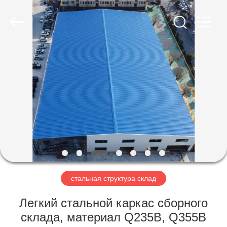
Qingdao
Ruly
Steel
Engineering
Co.,Ltd.
All
Rights
Reserved.
ДОМ
ПРОДУКТЫ
РОЛИКИ
VR
-
ШОУ
стальная структура склад
Легкий стальной каркас сборного
О
склада, материал Q235B, Q355B