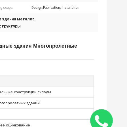
g scope:
Design,Fabrication, Installation
е здания металла
,
 структуры
адные здания Многопролетные
альные конструкции склады
огопролетных зданий
чее оцинкование