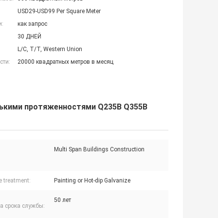
USD29-USD99 Per Square Meter
и:
как запрос
30 ДНЕЙ
L/C, T/T, Western Union
сти:
20000 квадратных метров в месяц
олькими протяженностями Q235B Q355B
Multi Span Buildings Construction
e treatment:
Painting or Hot-dip Galvanize
50 лет
а срока службы: