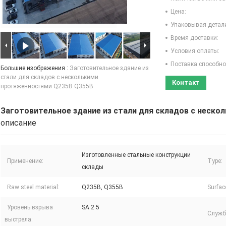
Цена:
Упаковывая детал
Время доставки:
Условия оплаты:
Поставка способно
Большие изображения :
Заготовительное здание из
стали для складов с несколькими
Контакт
протяженностями Q235B Q355B
Заготовительное здание из стали для складов с неск
описание
Изготовленные стальные конструкции
Применение:
Type:
склады
Raw steel material:
Q235B, Q355B
Surfac
Уровень взрыва
SA 2.5
Служб
выстрела: