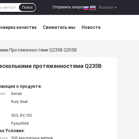
Отправить запрос
Поиск
|
Russian
оверка качества
Свяжитесь мы
Новости
ькими Протяженностями Q235B Q355B
 несколькими протяженностями Q235B
мация о продукте:
ния:
Китай
Ruly Steel
SGS, BV, ISO
Рулы0068
ка Условия:
каза:
500 квадратных метров