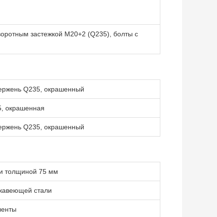
воротным застежкой M20+2 (Q235), болты с
тержень Q235, окрашенный
5, окрашенная
тержень Q235, окрашенный
и толщиной 75 мм
ржавеющей стали
ленты