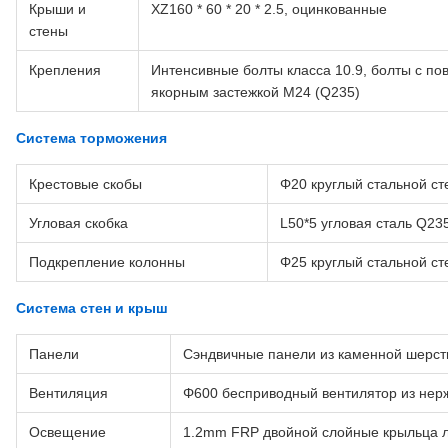
Крыши и
XZ160 * 60 * 20 * 2.5, оцинкованные
стены
Крепления
Интенсивные болты класса 10.9, болты с по
якорным застежкой M24 (Q235)
Система торможения
Крестовые скобы
Φ20 круглый стальной с
Угловая скобка
L50*5 угловая сталь Q23
Подкрепление колонны
Φ25 круглый стальной с
Система стен и крыш
Панели
Сэндвичные панели из каменной шерст
Вентиляция
Φ600 бесприводный вентилятор из не
Освещение
1.2mm FRP двойной слойные крыльца 