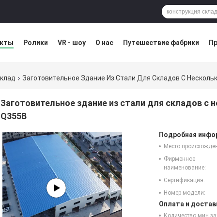
укты
Ролики
VR - шоу
О нас
Путешествие фабрики
Пр
остатка
Blog
склад
Заготовительное Здание Из Стали Для Складов С Нескол
Заготовительное здание из стали для складов с
Q355B
Подробная инфор
Место происхожде
Фирменное
наименование:
Сертификация:
Номер модели:
Оплата и достав
Количество мин за