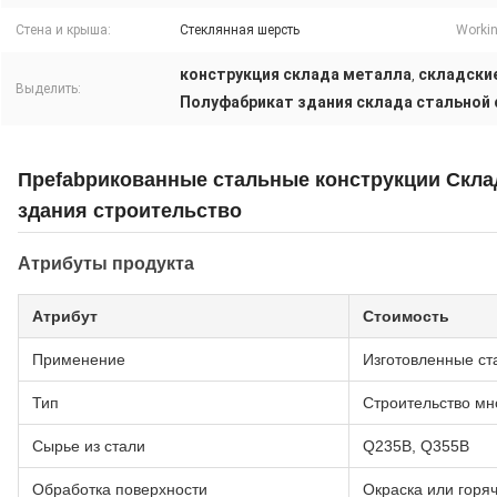
Стена и крыша:
Стеклянная шерсть
Workin
конструкция склада металла
складски
,
Выделить:
Полуфабрикат здания склада стальной
Преfabрикованные стальные конструкции Скл
здания строительство
Атрибуты продукта
Атрибут
Стоимость
Применение
Изготовленные ст
Тип
Строительство мн
Сырье из стали
Q235B, Q355B
Обработка поверхности
Окраска или горя